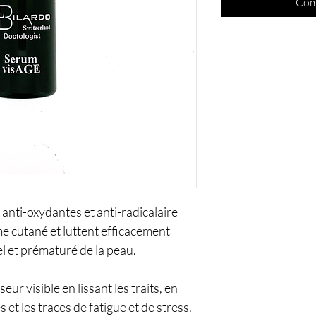
Com
anti-oxydantes et anti-radicalaire 
me cutané et luttent efficacement 
el et prématuré de la peau.​
seur visible en lissant les traits, en 
 et les traces de fatigue et de stress. 