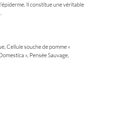
 l’épiderme. Il constitue une véritable 
.
e, Cellule souche de pomme « 
estica », Pensée Sauvage, 
L. Bilardo Cosm
1262 Eysins- Suisse