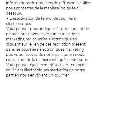
informations de nos listes de diffusion, veuillez
nous contacter de la manière indiquée ci-
dessous.
• Désactivation de l’envoi de courriers
électroniques
Vous pouvez nous indiquer à tout moment de
ne pas vous envoyer de communications
marketing par courrier électronique en
cliquant sur le lien de désinscription présent
dans les courriers électroniques marketing
que vous recevez de notre part ou en nous
contactant de la manière indiquée ci-dessous.
Vous pouvez également désactiver l’envoi de
courriers électroniques marketing de notre
part en nous envoyant un courrier
électronique à
customerservice@lbilardo.com
• Refus de l’envoi de courriers postaux
Vous pouvez nous demander d’arrêter de
vous envoyer des communications marketing
par courrier postal en suivant les instructions
pouvant être incluses dans une des différentes
promotions. Vous pouvez également
demander à ce que nous nous abstenions de
vous envoyer des courriers postaux
promotionnels en nous contactant de la
manière indiquée ci-dessous.